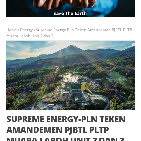
Home
Energy
Supreme Energy-PLN Teken Amandemen PJBTL PLTP
Muara Laboh Unit 2 dan 3
SUPREME ENERGY-PLN TEKEN
AMANDEMEN PJBTL PLTP
MUARA LABOH UNIT 2 DAN 3