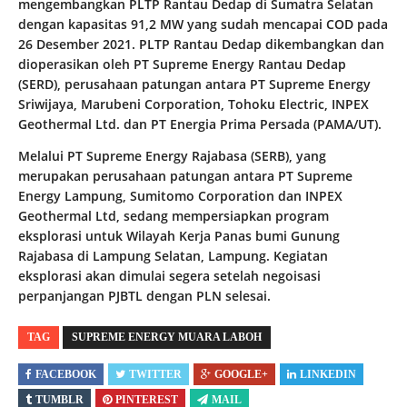
mengembangkan PLTP Rantau Dedap di Sumatra Selatan
dengan kapasitas 91,2 MW yang sudah mencapai COD pada
26 Desember 2021. PLTP Rantau Dedap dikembangkan dan
dioperasikan oleh PT Supreme Energy Rantau Dedap
(SERD), perusahaan patungan antara PT Supreme Energy
Sriwijaya, Marubeni Corporation, Tohoku Electric, INPEX
Geothermal Ltd. dan PT Energia Prima Persada (PAMA/UT).
Melalui PT Supreme Energy Rajabasa (SERB), yang
merupakan perusahaan patungan antara PT Supreme
Energy Lampung, Sumitomo Corporation dan INPEX
Geothermal Ltd, sedang mempersiapkan program
eksplorasi untuk Wilayah Kerja Panas bumi Gunung
Rajabasa di Lampung Selatan, Lampung. Kegiatan
eksplorasi akan dimulai segera setelah negoisasi
perpanjangan PJBTL dengan PLN selesai.
TAG
SUPREME ENERGY MUARA LABOH
FACEBOOK
TWITTER
GOOGLE+
LINKEDIN
TUMBLR
PINTEREST
MAIL