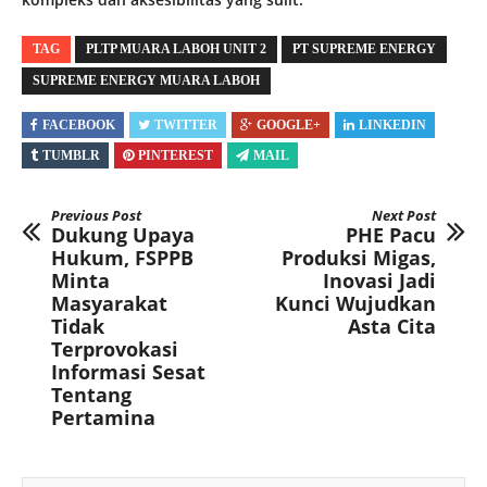
TAG
PLTP MUARA LABOH UNIT 2
PT SUPREME ENERGY
SUPREME ENERGY MUARA LABOH
FACEBOOK
TWITTER
GOOGLE+
LINKEDIN
TUMBLR
PINTEREST
MAIL
Previous Post
Next Post
Dukung Upaya
PHE Pacu
Hukum, FSPPB
Produksi Migas,
Minta
Inovasi Jadi
Masyarakat
Kunci Wujudkan
Tidak
Asta Cita
Terprovokasi
Informasi Sesat
Tentang
Pertamina