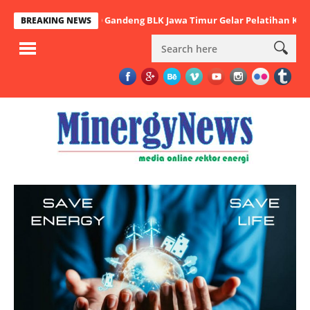
i, PHE WMO Gandeng BLK Jawa Timur Gelar Pelatihan Ketrampilan M
BREAKING NEWS