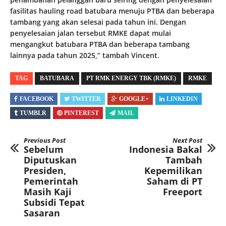
fasilitas hauling road batubara menuju PTBA dan beberapa
tambang yang akan selesai pada tahun ini. Dengan
penyelesaian jalan tersebut RMKE dapat mulai
mengangkut batubara PTBA dan beberapa tambang
lainnya pada tahun 2025,” tambah Vincent.
TAG
BATUBARA
PT RMK ENERGY TBK (RMKE)
RMKE
FACEBOOK
TWITTER
GOOGLE+
LINKEDIN
TUMBLR
PINTEREST
MAIL
Previous Post
Next Post
Sebelum
Indonesia Bakal
Diputuskan
Tambah
Presiden,
Kepemilikan
Pemerintah
Saham di PT
Masih Kaji
Freeport
Subsidi Tepat
Sasaran