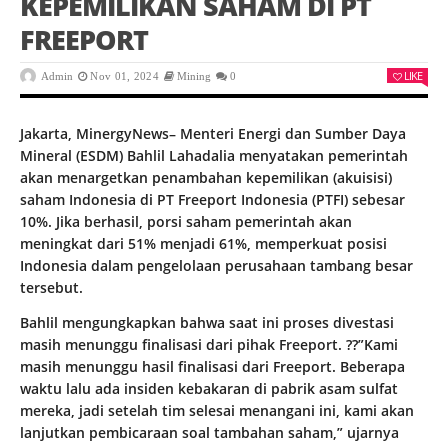
KEPEMILIKAN SAHAM DI PT
FREEPORT
LIKE
Admin
Nov 01, 2024
Mining
0
Jakarta, MinergyNews– Menteri Energi dan Sumber Daya
Mineral (ESDM) Bahlil Lahadalia menyatakan pemerintah
akan menargetkan penambahan kepemilikan (akuisisi)
saham Indonesia di PT Freeport Indonesia (PTFI) sebesar
10%. Jika berhasil, porsi saham pemerintah akan
meningkat dari 51% menjadi 61%, memperkuat posisi
Indonesia dalam pengelolaan perusahaan tambang besar
tersebut.
Bahlil mengungkapkan bahwa saat ini proses divestasi
masih menunggu finalisasi dari pihak Freeport. ??”Kami
masih menunggu hasil finalisasi dari Freeport. Beberapa
waktu lalu ada insiden kebakaran di pabrik asam sulfat
mereka, jadi setelah tim selesai menangani ini, kami akan
lanjutkan pembicaraan soal tambahan saham,” ujarnya