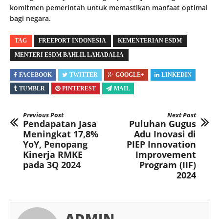
komitmen pemerintah untuk memastikan manfaat optimal
bagi negara.
TAG
FREEPORT INDONESIA
KEMENTERIAN ESDM
MENTERI ESDM BAHLIL LAHADALIA
FACEBOOK
TWITTER
GOOGLE+
LINKEDIN
TUMBLR
PINTEREST
MAIL
Previous Post
Next Post
Pendapatan Jasa
Puluhan Gugus
Meningkat 17,8%
Adu Inovasi di
YoY, Penopang
PIEP Innovation
Kinerja RMKE
Improvement
pada 3Q 2024
Program (IIF)
2024
ADMIN