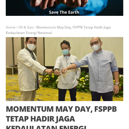
Home
Oil & Gas
Momentum May Day, FSPPB Tetap Hadir Jaga
Kedaulatan Energi Nasional
MOMENTUM MAY DAY, FSPPB
TETAP HADIR JAGA
KEDAULATAN ENERGI