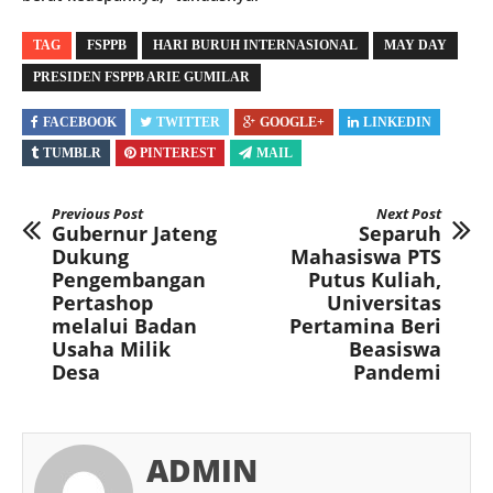
TAG
FSPPB
HARI BURUH INTERNASIONAL
MAY DAY
PRESIDEN FSPPB ARIE GUMILAR
FACEBOOK
TWITTER
GOOGLE+
LINKEDIN
TUMBLR
PINTEREST
MAIL
Previous Post
Next Post
Gubernur Jateng
Separuh
Dukung
Mahasiswa PTS
Pengembangan
Putus Kuliah,
Pertashop
Universitas
melalui Badan
Pertamina Beri
Usaha Milik
Beasiswa
Desa
Pandemi
ADMIN