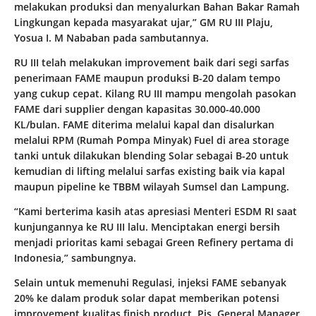
melakukan produksi dan menyalurkan Bahan Bakar Ramah
Lingkungan kepada masyarakat ujar,” GM RU III Plaju,
Yosua I. M Nababan pada sambutannya.
RU III telah melakukan improvement baik dari segi sarfas
penerimaan FAME maupun produksi B-20 dalam tempo
yang cukup cepat. Kilang RU III mampu mengolah pasokan
FAME dari supplier dengan kapasitas 30.000-40.000
KL/bulan. FAME diterima melalui kapal dan disalurkan
melalui RPM (Rumah Pompa Minyak) Fuel di area storage
tanki untuk dilakukan blending Solar sebagai B-20 untuk
kemudian di lifting melalui sarfas existing baik via kapal
maupun pipeline ke TBBM wilayah Sumsel dan Lampung.
“Kami berterima kasih atas apresiasi Menteri ESDM RI saat
kunjungannya ke RU III lalu. Menciptakan energi bersih
menjadi prioritas kami sebagai Green Refinery pertama di
Indonesia,” sambungnya.
Selain untuk memenuhi Regulasi, injeksi FAME sebanyak
20% ke dalam produk solar dapat memberikan potensi
improvement kualitas finish product. Pjs. General Manager