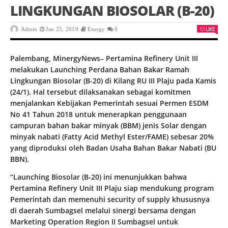
LINGKUNGAN BIOSOLAR (B-20)
LIKE
Admin
Jan 25, 2019
Energy
0
Palembang, MinergyNews– Pertamina Refinery Unit III
melakukan Launching Perdana Bahan Bakar Ramah
Lingkungan Biosolar (B-20) di Kilang RU III Plaju pada Kamis
(24/1). Hal tersebut dilaksanakan sebagai komitmen
menjalankan Kebijakan Pemerintah sesuai Permen ESDM
No 41 Tahun 2018 untuk menerapkan penggunaan
campuran bahan bakar minyak (BBM) jenis Solar dengan
minyak nabati (Fatty Acid Methyl Ester/FAME) sebesar 20%
yang diproduksi oleh Badan Usaha Bahan Bakar Nabati (BU
BBN).
“Launching Biosolar (B-20) ini menunjukkan bahwa
Pertamina Refinery Unit III Plaju siap mendukung program
Pemerintah dan memenuhi security of supply khususnya
di daerah Sumbagsel melalui sinergi bersama dengan
Marketing Operation Region II Sumbagsel untuk