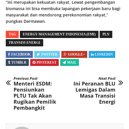
“Ini merupakan kekuatan rakyat. Lewat pengembangan
biomassa ini bisa membuka lapangan pekerjaan baru bagi
masyarakat dan mendorong perekonomian rakyat,”
pungkas Darmawan.
TAG
ENERGY MANAGEMENT INDONESIA (EMI)
PLN
TRANSISI ENERGI
FACEBOOK
TWITTER
GOOGLE+
LINKEDIN
TUMBLR
PINTEREST
MAIL
Previous Post
Next Post
Menteri ESDM:
Ini Peranan BLU
Pensiunkan
Lemigas Dalam
PLTU Tak Akan
Masa Transisi
Rugikan Pemilik
Energi
Pembangkit