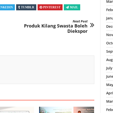
Mar
INKEDIN
TUMBLR
PINTEREST
MAIL
Feb
Jan
Next Post
Produk Kilang Swasta Boleh
Dec
Diekspor
Nov
Oct
Sep
Aug
Jul
Jun
May
Apr
Mar
Feb