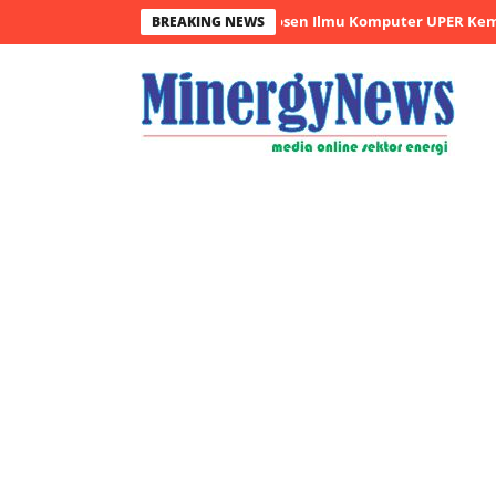
aan Sampah Makin Efisien, Dosen Ilmu Komputer UPER Kembangkan
BREAKING NEWS