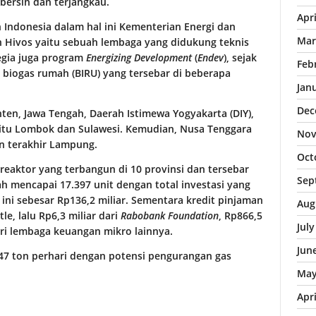
bersih dan terjangkau.
Apr
 Indonesia dalam hal ini Kementerian Energi dan
Mar
 Hivos yaitu sebuah lembaga yang didukung teknis
egia juga program
Energizing Development
(
Endev
), sejak
Feb
biogas rumah (BIRU) yang tersebar di beberapa
Jan
Dec
nten, Jawa Tengah, Daerah Istimewa Yogyakarta (DIY),
yaitu Lombok dan Sulawesi. Kemudian, Nusa Tenggara
Nov
an terakhir Lampung.
Oct
reaktor yang terbangun di 10 provinsi dan tersebar
Sep
 mencapai 17.397 unit dengan total investasi yang
ni sebesar Rp136,2 miliar. Sementara kredit pinjaman
Aug
le, lalu Rp6,3 miliar dari
Rabobank Foundation
, Rp866,5
Jul
dari lembaga keuangan mikro lainnya.
Jun
7 ton perhari dengan potensi pengurangan gas
May
Apr