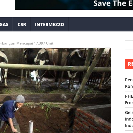
 GAS
CSR
INTERMEZZO
Terbangun Mencapai 17.397 Unit
R
Pen
Kom
PHE
Fro
Gel
Ind
Ind