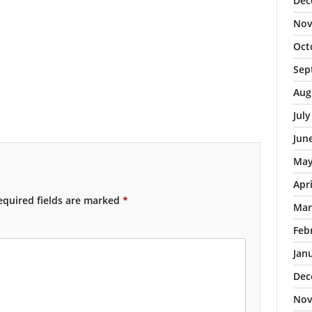
Dec
Nov
Oct
Sep
Aug
Jul
Jun
May
Apr
quired fields are marked
*
Mar
Feb
Jan
Dec
Nov