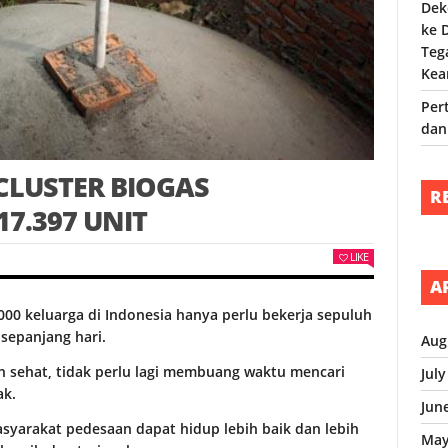
Dek
ke 
Teg
Kea
Per
dan
CLUSTER BIOGAS
R
7.397 UNIT
LIKE
A
000 keluarga di Indonesia hanya perlu bekerja sepuluh
epanjang hari.
Aug
ih sehat, tidak perlu lagi membuang waktu mencari
Jul
ak.
Jun
asyarakat pedesaan dapat hidup lebih baik dan lebih
May