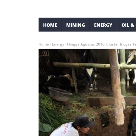
HOME
MINING
ENERGY
OIL &
Home
Energy
Hingga Agustus 2016, Cluster Biogas 