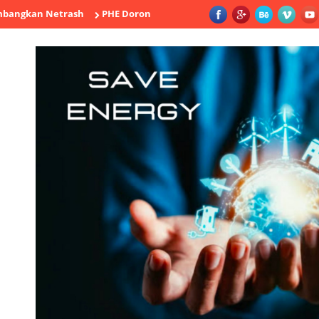
 Netrash
PHE Dorong Inovasi Pengeboran di Wilayah New Frontie