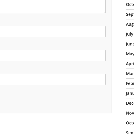
Oct
Sep
Aug
Jul
Jun
May
Apr
Mar
Feb
Jan
Dec
Nov
Oct
Sep