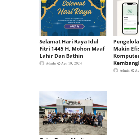
Selamat Hari Raya Idul
Pengelol
Fitri 1445 H, Mohon Maaf
Makin Efi
Lahir Dan Bathin
Kompute
Kembangk
Admin
Apr 10, 2024
Admin
Au