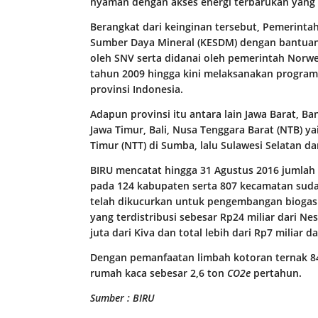
nyaman dengan akses energi terbarukan yang 
Berangkat dari keinginan tersebut, Pemerintah
Sumber Daya Mineral (KESDM) dengan bantuan
oleh SNV serta didanai oleh pemerintah Norw
tahun 2009 hingga kini melaksanakan program 
provinsi Indonesia.
Adapun provinsi itu antara lain Jawa Barat, Ba
Jawa Timur, Bali, Nusa Tenggara Barat (NTB) 
Timur (NTT) di Sumba, lalu Sulawesi Selatan d
BIRU mencatat hingga 31 Agustus 2016 jumlah 
pada 124 kabupaten serta 807 kecamatan sudah
telah dikucurkan untuk pengembangan biogas i
yang terdistribusi sebesar Rp24 miliar dari Nest
juta dari Kiva dan total lebih dari Rp7 miliar 
Dengan pemanfaatan limbah kotoran ternak 84
rumah kaca sebesar 2,6 ton
CO2e
pertahun.
Sumber : BIRU