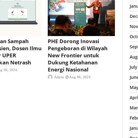
Jan
Dec
Nov
Oct
aan Sampah
PHE Dorong Inovasi
Sep
sien, Dosen Ilmu
Pengeboran di Wilayah
r UPER
New Frontier untuk
Aug
an Netrash
Dukung Ketahanan
Jul
Energi Nasional
g 06, 2026
Jun
Admin
Aug 06, 2026
May
Apr
Mar
Feb
Jan