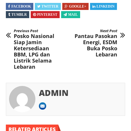
FACEBOOK
TWITTER
GOOGLE+
LINKEDIN
TUMBLR
PINTEREST
MAIL
Previous Post
Next Post
Posko Nasional
Pantau Pasokan
Siap Jamin
Energi, ESDM
Ketersediaan
Buka Posko
BBM, LPG dan
Lebaran
Listrik Selama
Lebaran
ADMIN
RELATED ARTICLES