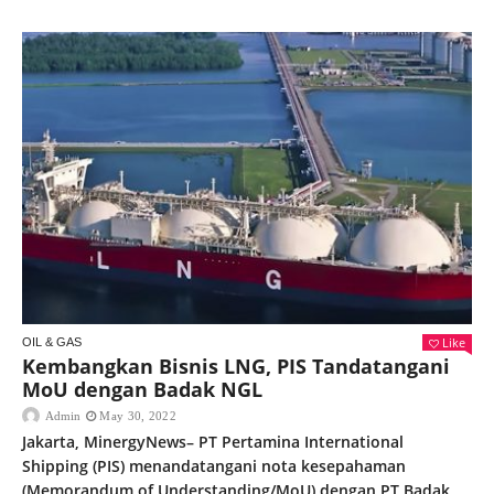
Like
OIL & GAS
Kembangkan Bisnis LNG, PIS Tandatangani
MoU dengan Badak NGL
Admin
May 30, 2022
Jakarta, MinergyNews– PT Pertamina International
Shipping (PIS) menandatangani nota kesepahaman
(Memorandum of Understanding/MoU) dengan PT Badak