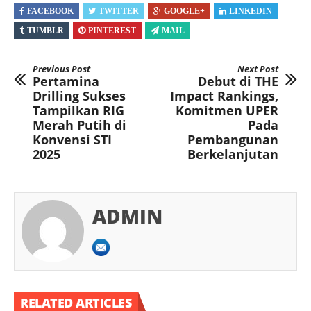
FACEBOOK
TWITTER
GOOGLE+
LINKEDIN
TUMBLR
PINTEREST
MAIL
Previous Post
Next Post
Pertamina
Debut di THE
Drilling Sukses
Impact Rankings,
Tampilkan RIG
Komitmen UPER
Merah Putih di
Pada
Konvensi STI
Pembangunan
2025
Berkelanjutan
ADMIN
RELATED ARTICLES