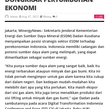
EKONOMI
LIKE
Admin
Aug 07, 2025
Mining
0
Jakarta, MinergyNews– Sekretaris Jenderal Kementerian
Energi dan Sumber Daya Mineral (ESDM) Dadan Kusdiana
menyampaikan posisi strategis sektor ESDM terhadap
perekonomian Indonesia. Indonesia memiliki cadangan dan
potensi sumber daya alam yang melimpah, yang dapat
dimanfaatkan sebagai sumber energi.
“Kita punya sumber daya alam yang sangat baik, baik itu
energi terbarukan ataupun minyak dan gas bumi. Kita ini
tidak pernah mengimpor untuk gas alam karena kita cukup
dari dalam negeri. Dan kedepan mudah-mudahan kita
melebihi dari apa yang kita perlukan. Kita masih ekspor
dari sisi gas alam, kita juga terus menaikkan produksi dari
sisi lifting untuk minyak dan gas bumi,” ujar Dadan pada
sambutannya pada acara Digital Transformation Indonesia
Conference and Expo (DTI-CX) di Jakarta, Rabu (6/8).