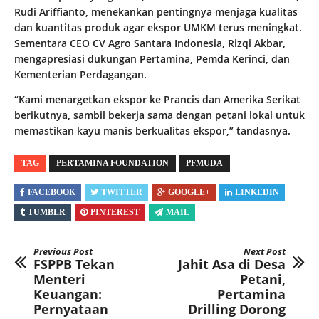
Rudi Ariffianto, menekankan pentingnya menjaga kualitas
dan kuantitas produk agar ekspor UMKM terus meningkat.
Sementara CEO CV Agro Santara Indonesia, Rizqi Akbar,
mengapresiasi dukungan Pertamina, Pemda Kerinci, dan
Kementerian Perdagangan.
“Kami menargetkan ekspor ke Prancis dan Amerika Serikat
berikutnya, sambil bekerja sama dengan petani lokal untuk
memastikan kayu manis berkualitas ekspor,” tandasnya.
TAG
PERTAMINA FOUNDATION
PFMUDA
FACEBOOK
TWITTER
GOOGLE+
LINKEDIN
TUMBLR
PINTEREST
MAIL
Previous Post
Next Post
FSPPB Tekan
Jahit Asa di Desa
Menteri
Petani,
Keuangan:
Pertamina
Pernyataan
Drilling Dorong