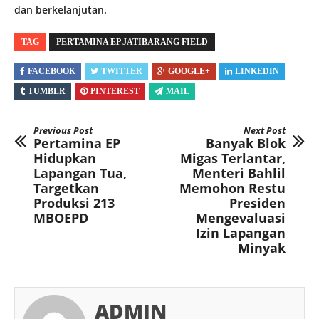
dan berkelanjutan.
TAG
PERTAMINA EP JATIBARANG FIELD
FACEBOOK
TWITTER
GOOGLE+
LINKEDIN
TUMBLR
PINTEREST
MAIL
Previous Post
Next Post
Pertamina EP
Banyak Blok
Hidupkan
Migas Terlantar,
Lapangan Tua,
Menteri Bahlil
Targetkan
Memohon Restu
Produksi 213
Presiden
MBOEPD
Mengevaluasi
Izin Lapangan
Minyak
ADMIN