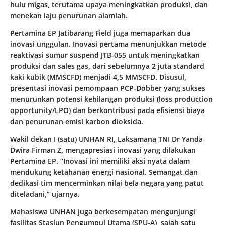
hulu migas, terutama upaya meningkatkan produksi, dan
menekan laju penurunan alamiah.
Pertamina EP Jatibarang Field juga memaparkan dua
inovasi unggulan. Inovasi pertama menunjukkan metode
reaktivasi sumur suspend JTB-055 untuk meningkatkan
produksi dan sales gas, dari sebelumnya 2 juta standard
kaki kubik (MMSCFD) menjadi 4,5 MMSCFD. Disusul,
presentasi inovasi pemompaan PCP-Dobber yang sukses
menurunkan potensi kehilangan produksi (loss production
opportunity/LPO) dan berkontribusi pada efisiensi biaya
dan penurunan emisi karbon dioksida.
Wakil dekan I (satu) UNHAN RI, Laksamana TNI Dr Yanda
Dwira Firman Z, mengapresiasi inovasi yang dilakukan
Pertamina EP. “Inovasi ini memiliki aksi nyata dalam
mendukung ketahanan energi nasional. Semangat dan
dedikasi tim mencerminkan nilai bela negara yang patut
diteladani,” ujarnya.
Mahasiswa UNHAN juga berkesempatan mengunjungi
fasilitas Stasiun Pengumpul Utama (SPU-A), salah satu