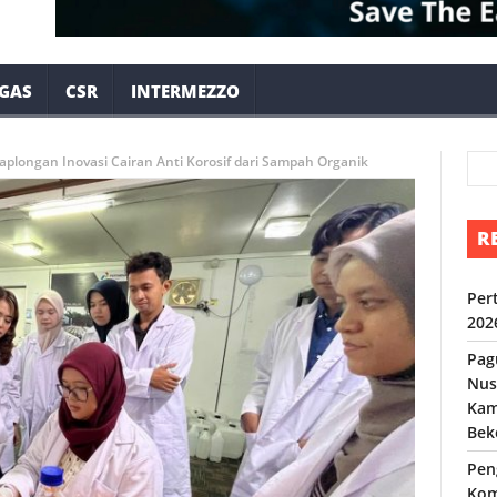
 GAS
CSR
INTERMEZZO
Kaplongan Inovasi Cairan Anti Korosif dari Sampah Organik
R
Per
202
Pag
Nus
Kam
Bek
Pen
Kom