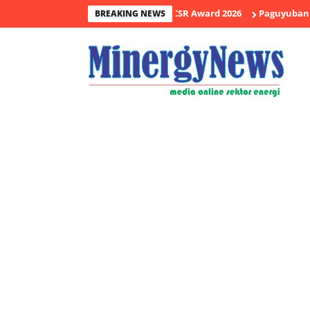
 Drilling Raih Penghargaan CSR Award 2026
Paguyuban Konsumen 
BREAKING NEWS