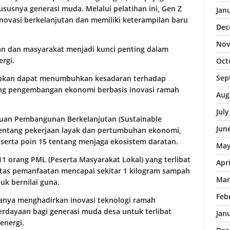
susnya generasi muda. Melalui pelatihan ini, Gen Z
Jan
inovasi berkelanjutan dan memiliki keterampilan baru
Dec
Nov
n dan masyarakat menjadi kunci penting dalam
ergi.
Oct
Sep
rapkan dapat menumbuhkan kesadaran terhadap
ng pengembangan ekonomi berbasis inovasi ramah
Aug
Jul
juan Pembangunan Berkelanjutan (Sustainable
Jun
tentang pekerjaan layak dan pertumbuhan ekonomi,
serta poin 15 tentang menjaga ekosistem daratan.
May
n 11 orang PML (Peserta Masyarakat Lokal) yang terlibat
Apr
itas pemanfaatan mencapai sekitar 1 kilogram sampah
Mar
uk bernilai guna.
Feb
 hanya menghadirkan inovasi teknologi ramah
rdayaan bagi generasi muda desa untuk terlibat
Jan
energi.