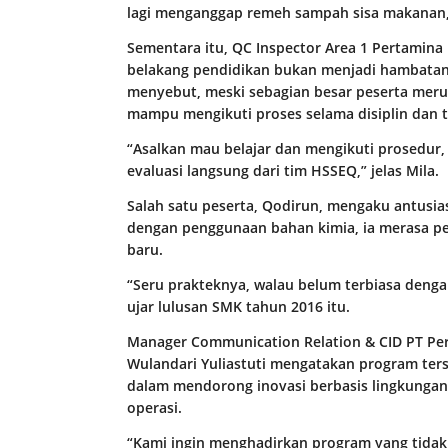
lagi menganggap remeh sampah sisa makanan,”
Sementara itu, QC Inspector Area 1 Pertamina D
belakang pendidikan bukan menjadi hambatan b
menyebut, meski sebagian besar peserta mer
mampu mengikuti proses selama disiplin dan t
“Asalkan mau belajar dan mengikuti prosedur, 
evaluasi langsung dari tim HSSEQ,” jelas Mila.
Salah satu peserta, Qodirun, mengaku antusia
dengan penggunaan bahan kimia, ia merasa 
baru.
“Seru prakteknya, walau belum terbiasa deng
ujar lulusan SMK tahun 2016 itu.
Manager Communication Relation & CID PT Pert
Wulandari Yuliastuti mengatakan program ter
dalam mendorong inovasi berbasis lingkungan
operasi.
“Kami ingin menghadirkan program yang tidak