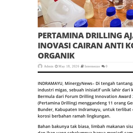
PERTAMINA DRILLING A
INOVASI CAIRAN ANTI 
ORGANIK
Admin
May 18, 2026
Intermezzo
0
INDRAMAYU, MinergyNews– Di tengah tantangan
industri migas, sebuah inisiatif unik lahir da
Bermula dari Forum Drilling Innovation Award 2
(Pertamina Drilling) menggandeng 11 orang G
Bunder, Kabupaten Indramayu, untuk terlibat 
korosi berbahan ramah lingkungan.
Bahan bakunya tak biasa, limbah makanan sisa
dan ikan yang sebelumnya hanya menjadi sampa