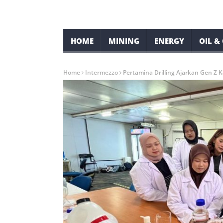
HOME
MINING
ENERGY
OIL &
Home
Intermezzo
Pertamina Drilling Ajarkan Gen Z 