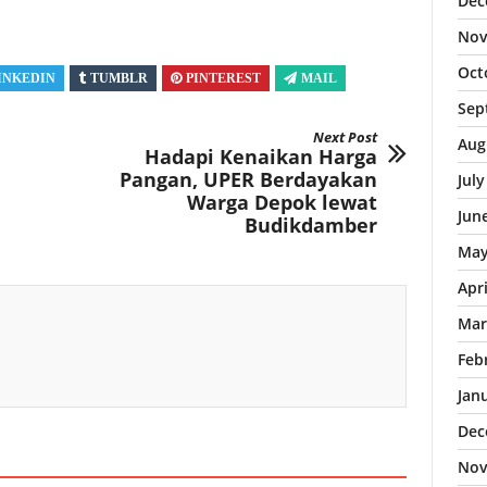
Dec
Nov
Oct
INKEDIN
TUMBLR
PINTEREST
MAIL
Sep
Next Post
Aug
Hadapi Kenaikan Harga
Pangan, UPER Berdayakan
Jul
Warga Depok lewat
Jun
Budikdamber
May
Apr
Mar
Feb
Jan
Dec
Nov