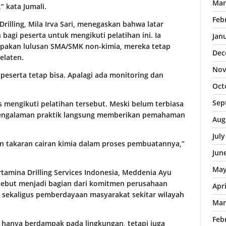
Mar
 kata Jumali.
Feb
rilling, Mila Irva Sari, menegaskan bahwa latar
agi peserta untuk mengikuti pelatihan ini. Ia
Jan
upakan lulusan SMA/SMK non-kimia, mereka tetap
Dec
elaten.
Nov
peserta tetap bisa. Apalagi ada monitoring dan
Oct
Sep
s mengikuti pelatihan tersebut. Meski belum terbiasa
pengalaman praktik langsung memberikan pemahaman
Aug
Jul
an takaran cairan kimia dalam proses pembuatannya,”
Jun
May
amina Drilling Services Indonesia, Meddenia Ayu
sebut menjadi bagian dari komitmen perusahaan
Apr
 sekaligus pemberdayaan masyarakat sekitar wilayah
Mar
Feb
 hanya berdampak pada lingkungan, tetapi juga