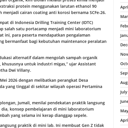
ekstraksi protein menggunakan larutan ethanol 90
Apr
h menjadi cairan coating anti korosi bernama SCFe-26.
Mar
mpat di Indonesia Drilling Training Center (IDTC)
Feb
ap salah satu portacamp menjadi mini laboratorium
pat ini, para peserta mendapatkan pengalaman
Jan
ng bermanfaat bagi kebutuhan maintenance peralatan
Dec
Nov
 edukasi alternatif dalam mengolah sampah organik
Oct
 khususnya untuk industri migas,” ujar Assistant
tha Dwi Villany.
Sep
7 Mei 2026 dengan melibatkan perangkat Desa
Aug
a yang tinggal di sekitar wilayah operasi Pertamina
Jul
Jun
longan, Jumali, menilai pendekatan praktik langsung
 dia, konsep pembelajaran di mini laboratorium
May
mbah yang selama ini kerap dianggap sepele.
Apr
langsung praktik di mini lab. Ini membuat Gen Z tidak