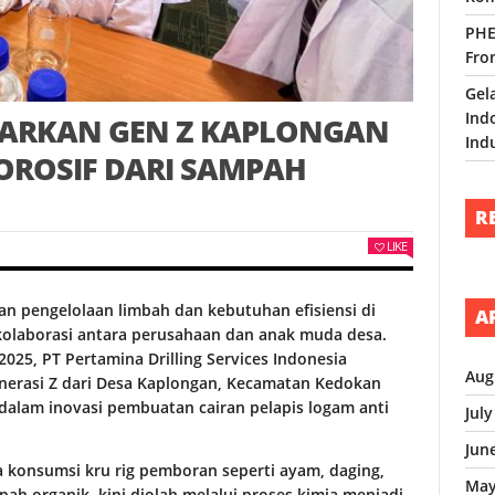
PHE
Fro
Gel
Ind
JARKAN GEN Z KAPLONGAN
Ind
KOROSIF DARI SAMPAH
R
LIKE
 pengelolaan limbah dan kebutuhan efisiensi di
A
ri kolaborasi antara perusahaan dan anak muda desa.
025, PT Pertamina Drilling Services Indonesia
Aug
enerasi Z dari Desa Kaplongan, Kecamatan Kedokan
dalam inovasi pembuatan cairan pelapis logam anti
Jul
Jun
 konsumsi kru rig pemboran seperti ayam, daging,
May
h organik, kini diolah melalui proses kimia menjadi