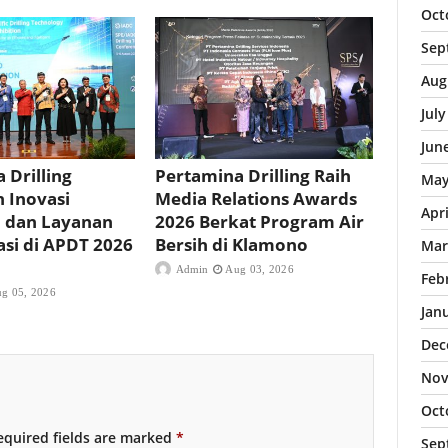
Oct
Sep
Aug
Jul
Jun
 Drilling
Pertamina Drilling Raih
May
 Inovasi
Media Relations Awards
Apr
i dan Layanan
2026 Berkat Program Air
asi di APDT 2026
Bersih di Klamono
Mar
Admin
Aug 03, 2026
Feb
g 05, 2026
Jan
Dec
Nov
Oct
quired fields are marked
*
Sep