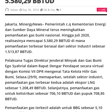
5.580,29 BBTUD
LIKE
Admin
Sep 30, 2020
Oil & Gas
0
Jakarta, MinergyNews– Pemerintah c.q Kementerian Energi
dan Sumber Daya Mineral terus meningkatkan
pemanfaatan gas bumi nasional. Hingga Juli 2020,
realisasinya mencapai 5.580,29 BBTUD di mana
pemanfaatan terbesar berasal dari sektor industri sebesar
1.513,87 BBTUD.
Pelaksana Tugas Direktur Jenderal Minyak dan Gas Bumi
Ego Syahrial dalam Rapat Dengar Pendapat secara virtual
dengan Komisi VII DPR mengenai Tata Kelola Hilir Gas
Bumi, Selasa (29/9), memaparkan, setelah sektor industri,
pemanfaatan gas terbesar kedua adalah ekspor LNG
sebesar 1.208,49 BBTUD. Selanjutnya, pemanfaatan gas
untuk kelistrikan sebesar 706,10 BBTUD dan pupuk 708,85
BBTUD.
Pemanfaatan gas terkecil adalah untuk BBG sebesar 5,10