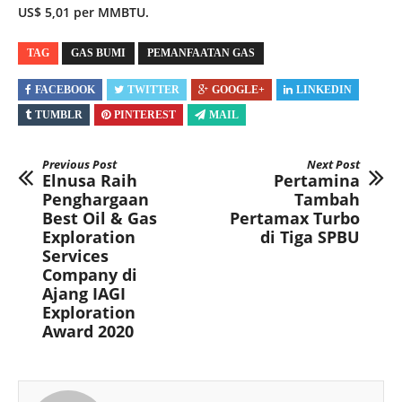
US$ 5,01 per MMBTU.
TAG
GAS BUMI
PEMANFAATAN GAS
FACEBOOK
TWITTER
GOOGLE+
LINKEDIN
TUMBLR
PINTEREST
MAIL
Previous Post
Next Post
Elnusa Raih
Pertamina
Penghargaan
Tambah
Best Oil & Gas
Pertamax Turbo
Exploration
di Tiga SPBU
Services
Company di
Ajang IAGI
Exploration
Award 2020