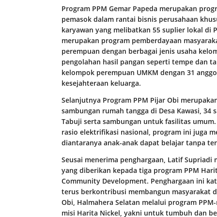
Program PPM Gemar Papeda merupakan program
pemasok dalam rantai bisnis perusahaan khu
karyawan yang melibatkan 55 suplier lokal di
merupakan program pemberdayaan masyarak
perempuan dengan berbagai jenis usaha kelomp
pengolahan hasil pangan seperti tempe dan t
kelompok perempuan UMKM dengan 31 anggo
kesejahteraan keluarga.
Selanjutnya Program PPM Pijar Obi merupakan
sambungan rumah tangga di Desa Kawasi, 34
Tabuji serta sambungan untuk fasilitas umum
rasio elektrifikasi nasional, program ini jug
diantaranya anak-anak dapat belajar tanpa t
Seusai menerima penghargaan, Latif Supriadi 
yang diberikan kepada tiga program PPM Harit
Community Development. Penghargaan ini kata 
terus berkontribusi membangun masyarakat di
Obi, Halmahera Selatan melalui program PPM-ny
misi Harita Nickel, yakni untuk tumbuh dan 