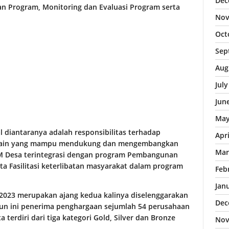
Dec
n Program, Monitoring dan Evaluasi Program serta
Nov
Oct
Sep
Aug
Jul
Jun
May
l diantaranya adalah responsibilitas terhadap
Apr
k lain yang mampu mendukung dan mengembangkan
Mar
 Desa terintegrasi dengan program Pembangunan
ta Fasilitasi keterlibatan masyarakat dalam program
Feb
Jan
2023 merupakan ajang kedua kalinya diselenggarakan
Dec
hun ini penerima penghargaan sejumlah 54 perusahaan
erdiri dari tiga kategori Gold, Silver dan Bronze
Nov