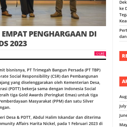
Dek
ke 
Teg
Kea
Per
G EMPAT PENGHARGAAN DI
dan
DS 2023
LIKE
R
nit bisnisnya, PT Trimegah Bangun Persada (PT TBP)
ate Social Responsibility (CSR) dan Pembangunan
A
ajang yang diselenggarakan oleh Kementerian Desa,
asi (PDTT) bekerja sama dengan Indonesia Social
meraih tiga Gold Awards (Peringkat Emas) untuk tiga
Aug
emberdayaan Masyarakat (PPM) dan satu Silver
Jul
angan.
Jun
ri Desa & PDTT, Abdul Halim Iskandar dan diterima
unity Affairs Harita Nickel, pada 1 Februari 2023 di
May