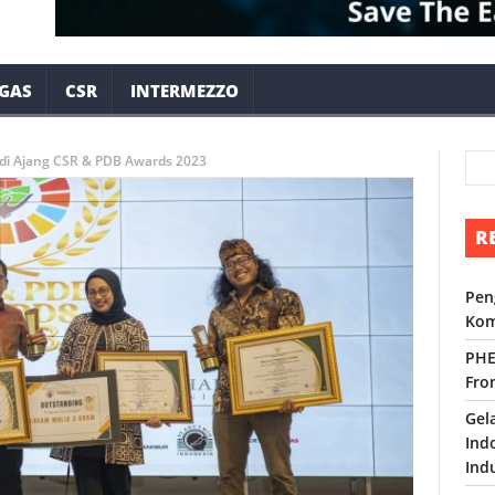
 GAS
CSR
INTERMEZZO
di Ajang CSR & PDB Awards 2023
R
Pen
Kom
PHE
Fro
Gel
Ind
Ind