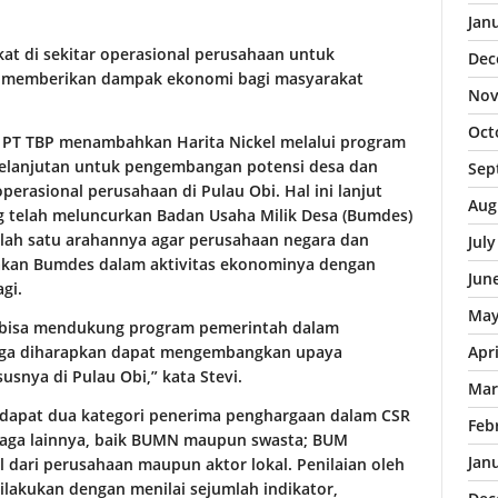
Jan
kat di sekitar operasional perusahaan untuk
Dec
ar memberikan dampak ekonomi bagi masyarakat
Nov
Oct
al PT TBP menambahkan Harita Nickel melalui program
kelanjutan untuk pengembangan potensi desa dan
Sep
erasional perusahaan di Pulau Obi. Hal ini lanjut
Aug
g telah meluncurkan Badan Usaha Milik Desa (Bumdes)
alah satu arahannya agar perusahaan negara dan
Jul
takan Bumdes dalam aktivitas ekonominya dengan
Jun
gi.
May
 bisa mendukung program pemerintah dalam
gga diharapkan dapat mengembangkan upaya
Apr
nya di Pulau Obi,” kata Stevi.
Mar
rdapat dua kategori penerima penghargaan dalam CSR
Feb
baga lainnya, baik BUMN maupun swasta; BUM
Jan
dari perusahaan maupun aktor lokal. Penilaian oleh
ilakukan dengan menilai sejumlah indikator,