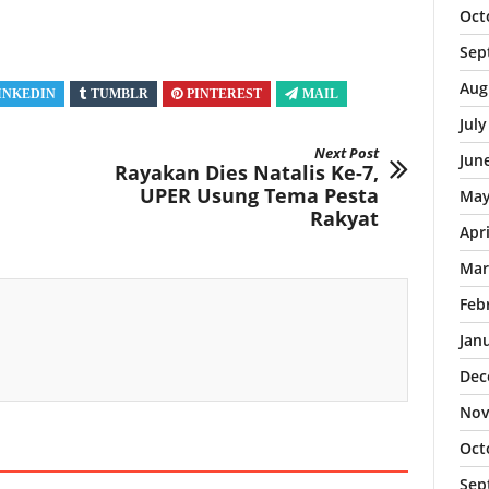
Oct
Sep
Aug
INKEDIN
TUMBLR
PINTEREST
MAIL
Jul
Next Post
Jun
Rayakan Dies Natalis Ke-7,
UPER Usung Tema Pesta
May
Rakyat
Apr
Mar
Feb
Jan
Dec
Nov
Oct
Sep