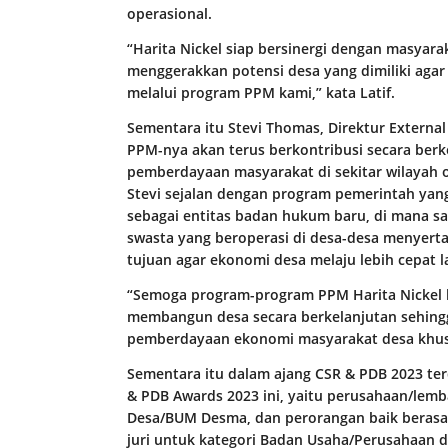
operasional.
“Harita Nickel siap bersinergi dengan masyara
menggerakkan potensi desa yang dimiliki ag
melalui program PPM kami,” kata Latif.
Sementara itu Stevi Thomas, Direktur Extern
PPM-nya akan terus berkontribusi secara ber
pemberdayaan masyarakat di sekitar wilayah op
Stevi sejalan dengan program pemerintah yan
sebagai entitas badan hukum baru, di mana s
swasta yang beroperasi di desa-desa menyer
tujuan agar ekonomi desa melaju lebih cepat la
“Semoga program-program PPM Harita Nickel
membangun desa secara berkelanjutan sehin
pemberdayaan ekonomi masyarakat desa khusus
Sementara itu dalam ajang CSR & PDB 2023 te
& PDB Awards 2023 ini, yaitu perusahaan/lem
Desa/BUM Desma, dan perorangan baik berasal 
juri untuk kategori Badan Usaha/Perusahaan d