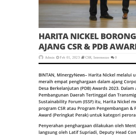
HARITA NICKEL BORON
AJANG CSR & PDB AWAR
Admin
Feb 01, 2023
CSR
,
Intermezzo
0
BINTAN, MinergyNews– Harita Nickel melalui u
meraih empat penghargaan dalam ajang Corpor
Desa Berkelanjutan (PDB) Awards 2023. Dalam 
Pembangunan Daerah Tertinggal dan Transmigr
Sustainability Forum (ISSF) itu, Harita Nickel 
program CSR atau Program Pengembangan & P
Award (Peringkat Perak) untuk kategori peror
Penyerahan penghargaan dilakukan oleh Mente
langsung oleh Latif Supriadi, Deputy Head Comm