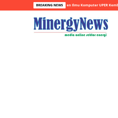
n Sampah Makin Efisien, Dosen Ilmu Komputer UPER Kembangkan N
BREAKING NEWS