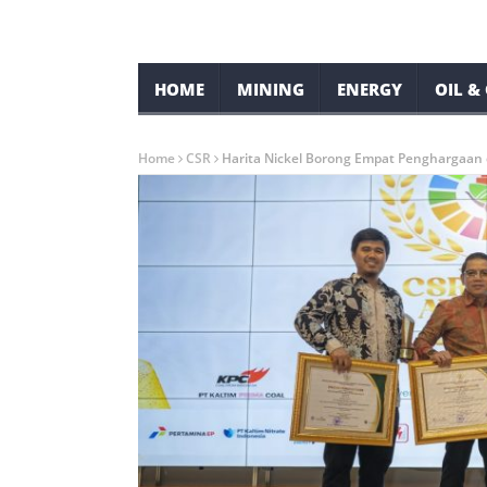
HOME
MINING
ENERGY
OIL &
Home
CSR
Harita Nickel Borong Empat Penghargaan 