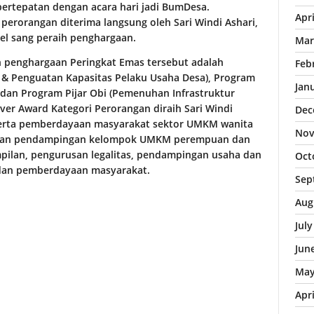
bertepatan dengan acara hari jadi BumDesa.
Apr
perorangan diterima langsung oleh Sari Windi Ashari,
l sang peraih penghargaan.
Mar
h penghargaan Peringkat Emas tersebut adalah
Feb
& Penguatan Kapasitas Pelaku Usaha Desa), Program
Jan
dan Program Pijar Obi (Pemenuhan Infrastruktur
ver Award Kategori Perorangan diraih Sari Windi
Dec
serta pemberdayaan masyarakat sektor UMKM wanita
Nov
akukan pendampingan kelompok UMKM perempuan dan
ampilan, pengurusan legalitas, pendampingan usaha dan
Oct
dan pemberdayaan masyarakat.
Sep
Aug
Jul
Jun
May
Apr