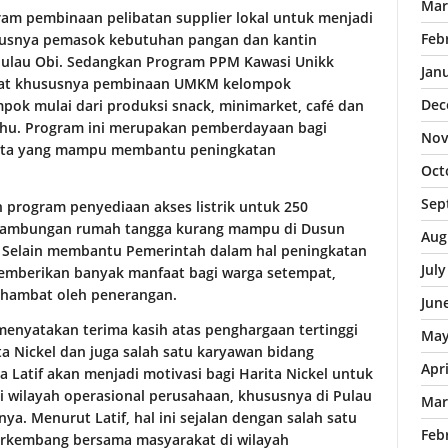
Mar
 pembinaan pelibatan supplier lokal untuk menjadi
Feb
susnya pemasok kebutuhan pangan dan kantin
 Pulau Obi. Sedangkan Program PPM Kawasi Unikk
Jan
at khususnya pembinaan UMKM kelompok
Dec
ok mulai dari produksi snack, minimarket, café dan
ahu. Program ini merupakan pemberdayaan bagi
Nov
ta yang mampu membantu peningkatan
Oct
Sep
 program penyediaan akses listrik untuk 250
 sambungan rumah tangga kurang mampu di Dusun
Aug
. Selain membantu Pemerintah dalam hal peningkatan
Jul
a memberikan banyak manfaat bagi warga setempat,
erhambat oleh penerangan.
Jun
menyatakan terima kasih atas penghargaan tertinggi
May
a Nickel dan juga salah satu karyawan bidang
Apr
Latif akan menjadi motivasi bagi Harita Nickel untuk
 wilayah operasional perusahaan, khususnya di Pulau
Mar
a. Menurut Latif, hal ini sejalan dengan salah satu
Feb
berkembang bersama masyarakat di wilayah