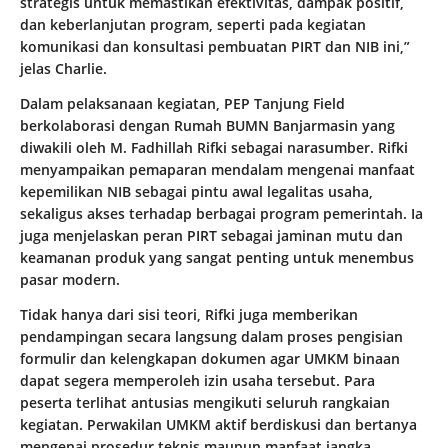
strategis untuk memastikan efektivitas, dampak positif,
dan keberlanjutan program, seperti pada kegiatan
komunikasi dan konsultasi pembuatan PIRT dan NIB ini,”
jelas Charlie.
Dalam pelaksanaan kegiatan, PEP Tanjung Field
berkolaborasi dengan Rumah BUMN Banjarmasin yang
diwakili oleh M. Fadhillah Rifki sebagai narasumber. Rifki
menyampaikan pemaparan mendalam mengenai manfaat
kepemilikan NIB sebagai pintu awal legalitas usaha,
sekaligus akses terhadap berbagai program pemerintah. Ia
juga menjelaskan peran PIRT sebagai jaminan mutu dan
keamanan produk yang sangat penting untuk menembus
pasar modern.
Tidak hanya dari sisi teori, Rifki juga memberikan
pendampingan secara langsung dalam proses pengisian
formulir dan kelengkapan dokumen agar UMKM binaan
dapat segera memperoleh izin usaha tersebut. Para
peserta terlihat antusias mengikuti seluruh rangkaian
kegiatan. Perwakilan UMKM aktif berdiskusi dan bertanya
mengenai prosedur teknis maupun manfaat jangka