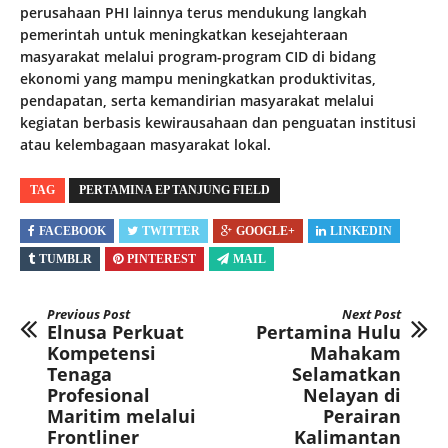
perusahaan PHI lainnya terus mendukung langkah
pemerintah untuk meningkatkan kesejahteraan
masyarakat melalui program-program CID di bidang
ekonomi yang mampu meningkatkan produktivitas,
pendapatan, serta kemandirian masyarakat melalui
kegiatan berbasis kewirausahaan dan penguatan institusi
atau kelembagaan masyarakat lokal.
TAG
PERTAMINA EP TANJUNG FIELD
FACEBOOK
TWITTER
GOOGLE+
LINKEDIN
TUMBLR
PINTEREST
MAIL
Previous Post
Next Post
Elnusa Perkuat
Pertamina Hulu
Kompetensi
Mahakam
Tenaga
Selamatkan
Profesional
Nelayan di
Maritim melalui
Perairan
Frontliner
Kalimantan