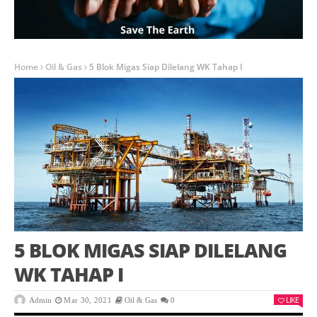
Home
Oil & Gas
5 Blok Migas Siap Dilelang WK Tahap I
5 BLOK MIGAS SIAP DILELANG
WK TAHAP I
LIKE
Admin
Mar 30, 2021
Oil & Gas
0