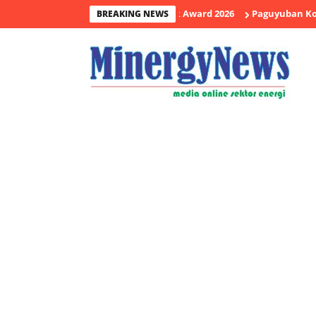
illing Raih Penghargaan CSR Award 2026
Paguyuban Konsumen Pla
BREAKING NEWS