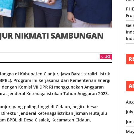
PHE
Fro
Gel
Ind
ANJUR NIKMATI SAMBUNGAN
Ind
LIKE
R
gga di Kabupaten Cianjur, Jawa Barat teraliri listrik
BPBL). Program ini kerjasama dari Kementerian Energi
A
a dengan Komisi VII DPR RI menggunakan Anggaran
rat Jenderal Ketenagalistrikan Tahun Anggaran 2023.
Aug
ianjur, yang paling tinggi di Cidaun, begitu besar
Jul
Direktur Jenderal Ketenagalistrikan Jisman Hutajulu
m BPBL di Desa Cisalak, Kecamatan Cidaun,
Jun
May