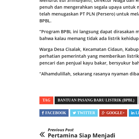
Menurut Edi Srimulyanti, Direktur Niaga dan R
penuh dan mengerahkan segala upaya untuk 
telah menugaskan PT PLN (Persero) untuk me
BPBL.
“Program BPBL ini langsung dapat dirasakan m
bahwa kalau memang tidak ada listrik kehidupa
Warga Desa Cisalak, Kecamatan Cidaun, Kabupa
perhatian pemerintah yang memberikan listrik.
pencari dan penjual kayu bakar, bersyukur bah
“Alhamdulillah, sekarang rasanya nyaman diba
TAG
BANTUAN PASANG BARU LISTRIK (BPBL)
FACEBOOK
TWITTER
GOOGLE+
L
Previous Post
Pertamina Siap Menjadi