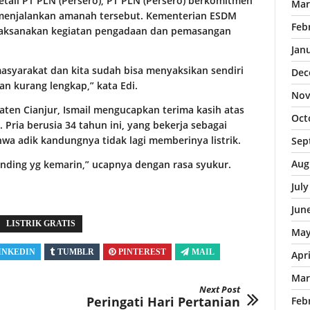
etail PT PLN (Persero), PT PLN (Persero) berkomitmen
Mar
menjalankan amanah tersebut. Kementerian ESDM
Feb
laksanakan kegiatan pengadaan dan pemasangan
Jan
asyarakat dan kita sudah bisa menyaksikan sendiri
Dec
n kurang lengkap,” kata Edi.
Nov
ten Cianjur, Ismail mengucapkan terima kasih atas
Oct
 Pria berusia 34 tahun ini, yang bekerja sebagai
wa adik kandungnya tidak lagi memberinya listrik.
Sep
Aug
nding yg kemarin,” ucapnya dengan rasa syukur.
Jul
Jun
LISTRIK GRATIS
May
INKEDIN
TUMBLR
PINTEREST
MAIL
Apr
Mar
Next Post
Peringati Hari Pertanian
Feb