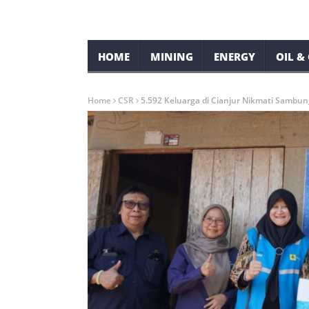
HOME
MINING
ENERGY
OIL &
Home
CSR
5.592 Keluarga di Cianjur Nikmati Sambung