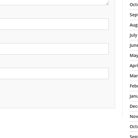
Oct
Sep
Aug
Jul
Jun
May
Apr
Mar
Feb
Jan
Dec
Nov
Oct
Sep