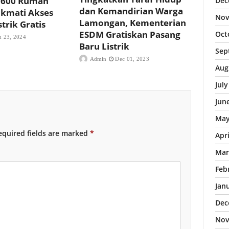
1.600 Rumah
Dec
dan Kemandirian Warga
ikmati Akses
Nov
Lamongan, Kementerian
trik Gratis
ESDM Gratiskan Pasang
Oct
n 23, 2024
Baru Listrik
Sep
Admin
Dec 01, 2023
Aug
Jul
Jun
May
quired fields are marked
*
Apr
Mar
Feb
Jan
Dec
Nov