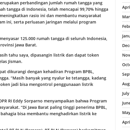
g merupakan perbandingan jumlah rumah tangga yang
Apr
mah tangga di Indonesia, telah mencapai 99,70% hingga
k meningkatkan rasio ini dan membantu masyarakat
Mar
am ini, serta perluasan jaringan melalui program
Feb
Jan
menyasar 125.000 rumah tangga di seluruh Indonesia,
ovinsi Jawa Barat.
Dec
asih tahu saya, dipasangin listrik dan dapat token
Nov
elas Jisman.
Oct
at dikurangi dengan kehadiran Program BPBL,
Sep
ngga. “Masih banyak yang nyalur ke tetangga, kadang
Aug
token jadi bisa mengontrol penggunaaan listrik
Jul
II DPR RI Eddy Sorparno menyampaikan bahwa Program
Jun
yarakat. “Di Jawa Barat paling tinggi penerima BPBL,
May
a bahagia bisa membantu menghadirkan listrik ke
Apr