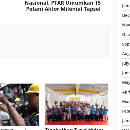
Nasional, PTAR Umumkan 15
Jan
Petani Aktor Milenial Tapsel
Dec
Nov
Oct
Sep
Aug
Jul
Jun
May
Apr
Mar
Feb
Jan
Tingkatkan Taraf Hidup