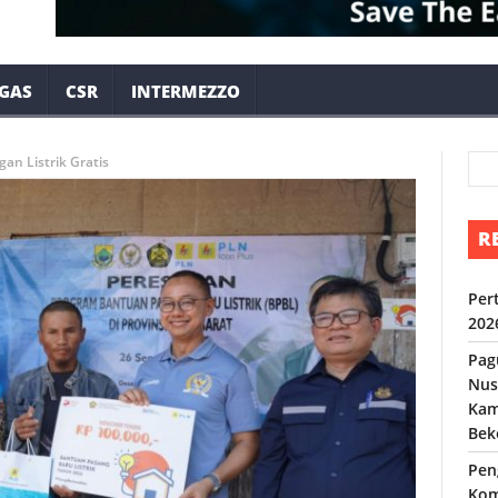
 GAS
CSR
INTERMEZZO
an Listrik Gratis
R
Per
202
Pag
Nus
Kam
Bek
Pen
Kom